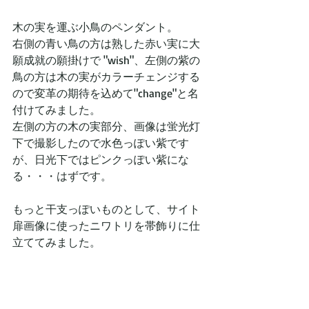
木の実を運ぶ小鳥のペンダント。
右側の青い鳥の方は熟した赤い実に大
願成就の願掛けで "wish"、左側の紫の
鳥の方は木の実がカラーチェンジする
ので変革の期待を込めて"change"と名
付けてみました。
左側の方の木の実部分、画像は蛍光灯
下で撮影したので水色っぽい紫です
が、日光下ではピンクっぽい紫にな
る・・・はずです。
もっと干支っぽいものとして、サイト
扉画像に使ったニワトリを帯飾りに仕
立ててみました。