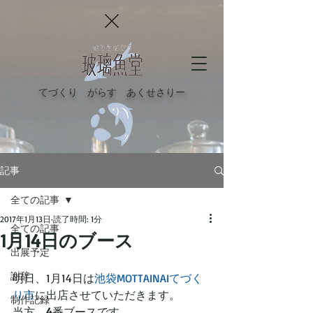
てづくり がらす あくせさりー
記事
全ての記事
2017年1月13日
読了時間: 1分
全ての記事
1月14日のブース
出展予定
謝辞
明日、1月14日は
池袋MOTTAINAIてづく
り市
に出店させていただきます。
制作記録
当方、
4
番ブースです。 