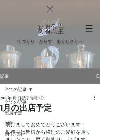
てづくり がらす あくせさりー
記事
全ての記事
2018年1月1日
読了時間: 1分
全ての記事
1月の出店予定
出展予定
謝辞
明けましておめでとうございます！
旧年中は皆様から格別のご愛顧を賜り
制作記録
ましたこと、厚く御礼申し上げます。