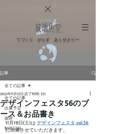
てづくり がらす あくせさりー
記事
全ての記事
2022年11月12日
読了時間: 3分
全ての記事
デザインフェスタ56のブ
出展予定
ース＆お品書き
謝辞
11月19日(土)は 
デザインフェスタ vol.56
制作記録
に出展させていただきます。