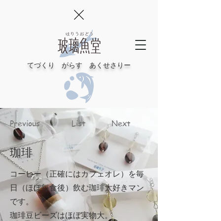
てづくり がらす あくせさりー
Previous
List
Next
珈琲
コーヒー（正確にはカフェオレ）を毎
日（ほぼ毎食後）飲む珈琲大好きマン
です。
珈琲豆ビーズはほぼ実物大。