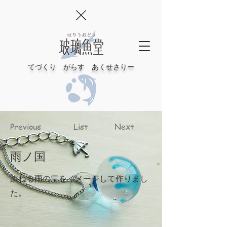
てづくり がらす あくせさりー
Previous
List
Next
雨ノ国
跳ねる雨の雫をイメージして作りまし
た。