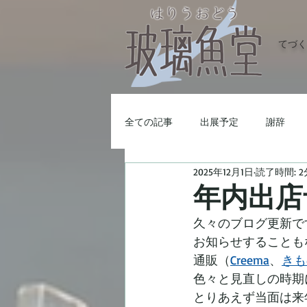
てづく
全ての記事
出展予定
謝辞
2025年12月1日
読了時間: 2
年内出店
久々のブログ更新で
お知らせすることも
通販（
Creema
、
きも
色々と見直しの時期
とりあえず当面は来